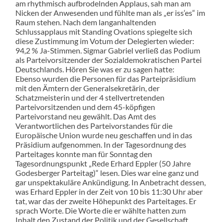
am rhythmisch aufbrodelnden Applaus, sah man am
Nicken der Anwesenden und fühlte man als „er iss‘es“ im
Raum stehen. Nach dem langanhaltenden
Schlussapplaus mit Standing Ovations spiegelte sich
diese Zustimmung im Votum der Delegierten wieder:
94,2 % Ja-Stimmen. Sigmar Gabriel verließ das Podium
als Parteivorsitzender der Sozialdemokratischen Partei
Deutschlands. Hören Sie was er zu sagen hatte:
Ebenso wurden die Personen für das Parteipräsidium
mit den Ämtern der Generalsekretärin, der
Schatzmeisterin und der 4 stellvertretenden
Parteivorsitzenden und dem 45-köpfigen
Parteivorstand neu gewählt. Das Amt des
Verantwortlichen des Parteivorstandes für die
Europäische Union wurde neu geschaffen und in das
Präsidium aufgenommen. In der Tagesordnung des
Parteitages konnte man für Sonntag den
Tagesordnungspunkt „Rede Erhard Eppler (50 Jahre
Godesberger Parteitag)“ lesen. Dies war eine ganz und
gar unspektakuläre Ankündigung. In Anbetracht dessen,
was Erhard Eppler in der Zeit von 10 bis 11:30 Uhr aber
tat, war das der zweite Höhepunkt des Parteitages. Er
sprach Worte. Die Worte die er wählte hatten zum
Inhalt den Zustand der Politik und der Gesellschaft